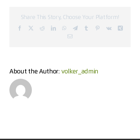
Share This Story, Choose Your Platform!
Facebook
X
Reddit
LinkedIn
WhatsApp
Telegram
Tumblr
Pinterest
Vk
Xing
Email
About the Author:
volker_admin