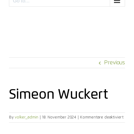
Go to...
Previous
Simeon Wuckert
für
By
volker_admin
|
18. November 2024
|
Kommentare deaktiviert
Simeo
Wucke